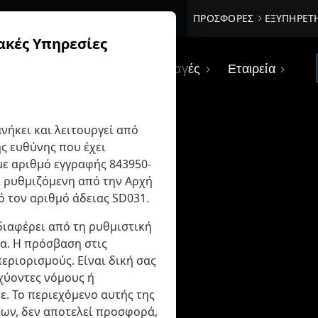
ΠΡΟΣΦΟΡΈΣ
ΕΞΥΠΗΡΈΤ
ακές Υπηρεσίες
Αγορές
Κοινωνικές συναλλαγές
Εταιρεία
νήκει και λειτουργεί από
ης ευθύνης που έχει
με αριθμό εγγραφής 843950-
αι ρυθμιζόμενη από την Αρχή
 τον αριθμό άδειας SD031.
διαφέρει από τη ρυθμιστική
ία. Η πρόσβαση στις
εριορισμούς. Είναι δική σας
χύοντες νόμους ή
. Το περιεχόμενο αυτής της
ων, δεν αποτελεί προσφορά,