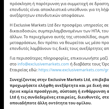
πρόσκληση ή παρότρυνση για συμμετοχή σε δραστη
επενδυτές είναι αποκλειστικά υπεύθυνοι για τη λήψ
ανεξάρτητων επενδυτικών αποφάσεων.
Η Exclusive Markets Ltd δεν προσφέρει υπηρεσίες σ
δικαιοδοσιών, συμπεριλαμβανομένων των ΗΠΑ, του Ι
άλλων. Το περιεχόμενο αυτής της ιστοσελίδας, συ
μεταφράσεων, δεν πρέπει να θεωρείται ως μέσο πρ
επενδυτές λαμβάνουν τις δικές τους ανεξάρτητες α
Για περισσότερες πληροφορίες, επικοινωνήστε μαζί
στο
info@exclusivemarkets.com
ή διαβάστε τους Όρο
Εταιρείας εδώ:
https://www.exclusivemarkets.com/gr
Συνεχίζοντας στην Exclusive Markets Ltd, επιβεβ
προχωρήσετε ελήφθη ανεξάρτητα και με δική σας
έγινε καμία προσέγγιση, σύσταση ή ενθάρρυνση α
Ltd ή τις συνδεδεμένες εταιρείες, διευθυντές, σ
οποιαδήποτε άλλη οντότητα του ομίλου.