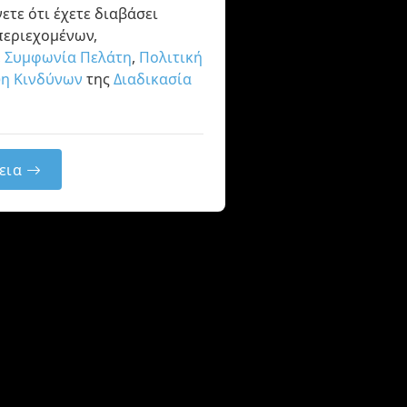
ετε ότι έχετε διαβάσει
περιεχομένων,
,
Συμφωνία Πελάτη
,
Πολιτική
η Κινδύνων
της
Διαδικασία
εια