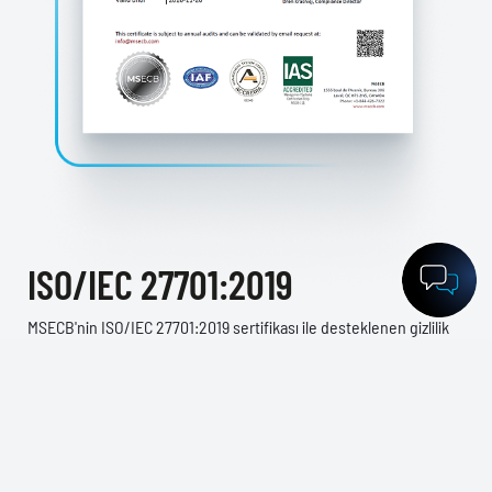
ISO/IEC 27701:2019
MSECB'nin ISO/IEC 27701:2019 sertifikası ile desteklenen gizlilik
bilgileri yönetim uygulamalarımız, en yüksek uyumluluk ve güven
standartlarını korurken kişisel verileri korumak için tasarlanmıştır.