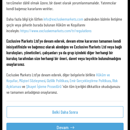
tercümeler dâhil olmak üzere, bir davet olarak yorumlanmamalıdır. Yatırımcılar
kendi bağımsız kararlarını verirler.
Daha fazla bilgi için lütfen
info@exclusivemarkets.com
adresinden bizimle iletişime
geçin veya şirketin burada bulunan Hüküm ve Koşullarını
inceleyin:
https://www.exclusivemarkets.com/tr/regulations
Exclusive Markets Ltd’ye devam ederek, devam etme kararının tamamen kendi
inisiyatifinizle ve bağımsız olarak alındığını ve Exclusive Markets Ltd veya bağlı
kuruluşları, yöneticileri, çalışanları ya da grup içindeki diğer herhangi bir
kuruluş tarafından size herhangi bir öneri, davet veya teşvikte bulunulmadığını
onaylarsınız.
Exclusive Markets Ltd’ye devam ederek, diğer belgelerle birlikte
Hüküm ve
Koşullar
,
Müşteri Sözleşmesi
,
Gizlilik Politikası
,
Emir Gerçekleştirme Politikası
,
Risk
Açıklaması
ve
Şikayet İşleme Prosedürü
’nün tüm içeriğini dikkatlice okuduğunuzu
ve tamamen anladığınızı onaylarsınız.
Belki Daha Sonra
Devam