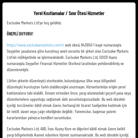
Yerel Kısıtlamalar / Sınır Ötesi Hizmetler
TR
Exclusive Markets Ltd’ye hoş geldiniz.
ÖNEMLİ DUYURU!
https://www.exclusivemarkets.com/tr
web sitesi, 843950-1 kayıt numarasıyla
Seyşeller yasalarına göre kurulmuş sınırlı sorumlu bir şirket olan Exclusive Markets
Ltd’nin mülkiyetinde ve işletmesindedir. Exclusive Markets Ltd, SD031 lisans
numarasıyla Seyşeller Finansal Hizmetler Otoritesi tarafından yetkilendirilmiş ve
düzenlenmiştir.
Lütfen şirketin düzenleyici otoritesinin, bulunduğunuz ülke veya bölgedeki
düzenleyici kuruluştan farklı olabileceğini unutmayın. Hizmetlerimize erişim yerel
kısıtlamalara tabi olabilir. Devam etmeden önce, yargı alanınızdaki geçerli yasa veya
düzenlemelere uygunluğu sağlamak sizin sorumluluğunuzdadır. Bu web sitesinin
içeriği, tercümeler dâhil olmak üzere, herhangi bir ticaret faaliyetine katılmak için
bir teklif, davet veya çağrı niteliğinde değildir. Yatırımcılar, bağımsız yatırım
kararlarından yalnızca kendileri sorumludur.
Exclusive Markets Ltd, ABD, İran, Kuzey Kore ve diğerleri dâhil olmak üzere belirli
yargı bölgelerinde ikamet edenlere hizmet sunmamaktadır. Bu web sitesinin içeriği,