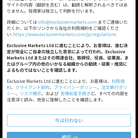
サイトの内容（翻訳を含む）は、勧誘と解釈されるべきではあ
りません。投資家は独立して判断を行います。
詳細については
info@exclusivemarkets.com
までご連絡いた
だくか、以下のリンクから当社の利用規約をご確認くださ
い:
https://www.exclusivemarkets.com/jp/regulations
Exclusive Markets Ltd に進むことにより、お客様は、進む決
定が完全にご自身の独立した意思によって行われ、Exclusive
Markets Ltd またはその関連会社、取締役、役員、従業員、ま
たはグループ内の他のいかなる組織からの勧誘・提案・推奨に
よるものではないことを確認します。
Exclusive Markets Ltd に進むことにより、お客様は、
利用規
約
、
クライアント契約
、
プライバシーポリシー
、
注文執行ポリ
シー
、
リスク開示
、および
苦情処理手続き
ど、すべての内容を
注意深く読み、完全に理解したことを確認します。
今は行わない
続行