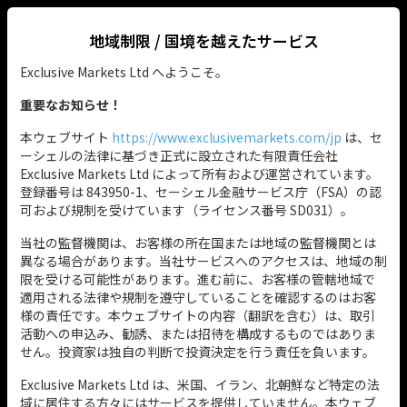
地域制限 / 国境を越えたサービス
JP
Exclusive Markets Ltd へようこそ。
重要なお知らせ！
本ウェブサイト
https://www.exclusivemarkets.com/jp
は、セ
ーシェルの法律に基づき正式に設立された有限責任会社
Exclusive Markets Ltd によって所有および運営されています。
登録番号は 843950-1、セーシェル金融サービス庁（FSA）の認
可および規制を受けています（ライセンス番号 SD031）。
当社の監督機関は、お客様の所在国または地域の監督機関とは
異なる場合があります。当社サービスへのアクセスは、地域の制
限を受ける可能性があります。進む前に、お客様の管轄地域で
適用される法律や規制を遵守していることを確認するのはお客
様の責任です。本ウェブサイトの内容（翻訳を含む）は、取引
活動への申込み、勧誘、または招待を構成するものではありま
せん。投資家は独自の判断で投資決定を行う責任を負います。
Exclusive Markets Ltd は、米国、イラン、北朝鮮など特定の法
域に居住する方々にはサービスを提供していません。本ウェブ