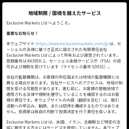
リスクに関する警告：
CFDは、知識と理解を要する複雑な金融商品
です。その価値は大幅に変動する可能性があります。損失が利益を
地域制限 / 国境を越えたサービス
上回る場合があり、状況によっては預入金を上回ることもありま
す。
Exclusive Markets Ltd へようこそ。
重要なお知らせ！
JP
本ウェブサイト
https://www.exclusivemarkets.com/jp
は、セ
ーシェルの法律に基づき正式に設立された有限責任会社
Exclusive Markets Ltd によって所有および運営されています。
登録番号は 843950-1、セーシェル金融サービス庁（FSA）の認
可および規制を受けています（ライセンス番号 SD031）。
当社の監督機関は、お客様の所在国または地域の監督機関とは
異なる場合があります。当社サービスへのアクセスは、地域の制
限を受ける可能性があります。進む前に、お客様の管轄地域で
適用される法律や規制を遵守していることを確認するのはお客
様の責任です。本ウェブサイトの内容（翻訳を含む）は、取引
活動への申込み、勧誘、または招待を構成するものではありま
せん。投資家は独自の判断で投資決定を行う責任を負います。
Exclusive Markets Ltd は、米国、イラン、北朝鮮など特定の法
域に居住する方々にはサービスを提供していません。本ウェブ