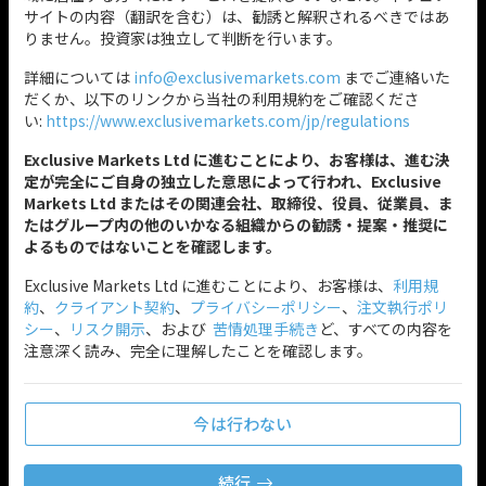
サイトの内容（翻訳を含む）は、勧誘と解釈されるべきではあ
りません。投資家は独立して判断を行います。
詳細については
info@exclusivemarkets.com
までご連絡いた
だくか、以下のリンクから当社の利用規約をご確認くださ
い:
https://www.exclusivemarkets.com/jp/regulations
Exclusive Markets Ltd に進むことにより、お客様は、進む決
定が完全にご自身の独立した意思によって行われ、Exclusive
Markets Ltd またはその関連会社、取締役、役員、従業員、ま
たはグループ内の他のいかなる組織からの勧誘・提案・推奨に
よるものではないことを確認します。
Exclusive Markets Ltd に進むことにより、お客様は、
利用規
約
、
クライアント契約
、
プライバシーポリシー
、
注文執行ポリ
シー
、
リスク開示
、および
苦情処理手続き
ど、すべての内容を
注意深く読み、完全に理解したことを確認します。
今は行わない
続行